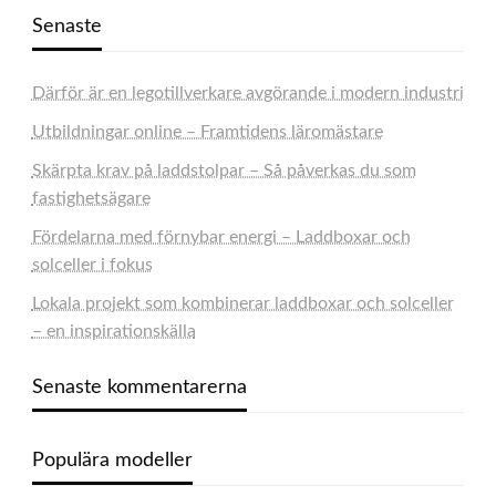
Senaste
Därför är en legotillverkare avgörande i modern industri
Utbildningar online – Framtidens läromästare
Skärpta krav på laddstolpar – Så påverkas du som
fastighetsägare
Fördelarna med förnybar energi – Laddboxar och
solceller i fokus
Lokala projekt som kombinerar laddboxar och solceller
– en inspirationskälla
Senaste kommentarerna
Populära modeller