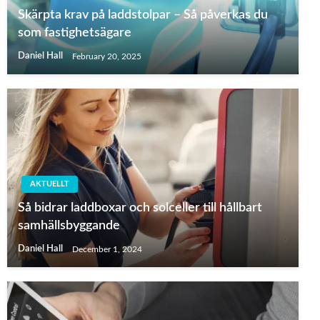
Skärpta krav på laddstolpar – Så påverkas du
som fastighetsägare
Daniel Hall
February 20, 2025
AKTUELLT
Så bidrar laddboxar och solceller till hållbart
samhällsbyggande
Daniel Hall
December 1, 2024