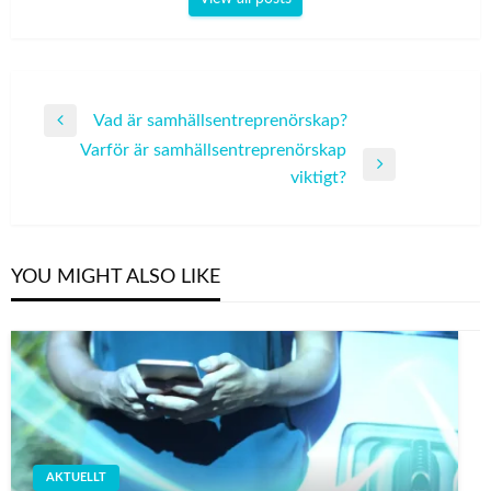
Post
Vad är samhällsentreprenörskap?
Previous
navigation
Varför är samhällsentreprenörskap
Post
Next
viktigt?
Post
YOU MIGHT ALSO LIKE
AKTUELLT