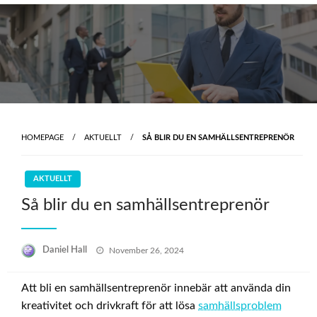
Skip
to
content
HOMEPAGE
AKTUELLT
SÅ BLIR DU EN SAMHÄLLSENTREPRENÖR
AKTUELLT
Så blir du en samhällsentreprenör
Posted
Daniel Hall
November 26, 2024
on
Att bli en samhällsentreprenör innebär att använda din
kreativitet och drivkraft för att lösa
samhällsproblem