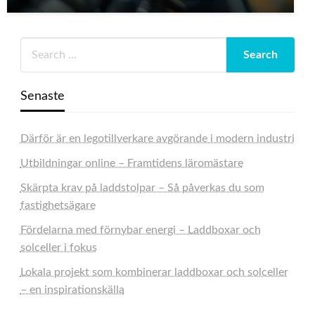
Senaste
Därför är en legotillverkare avgörande i modern industri
Utbildningar online – Framtidens läromästare
Skärpta krav på laddstolpar – Så påverkas du som
fastighetsägare
Fördelarna med förnybar energi – Laddboxar och
solceller i fokus
Lokala projekt som kombinerar laddboxar och solceller
– en inspirationskälla