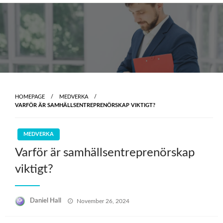
Skip
to
content
HOMEPAGE
MEDVERKA
VARFÖR ÄR SAMHÄLLSENTREPRENÖRSKAP VIKTIGT?
MEDVERKA
Varför är samhällsentreprenörskap
viktigt?
Posted
Daniel Hall
November 26, 2024
on