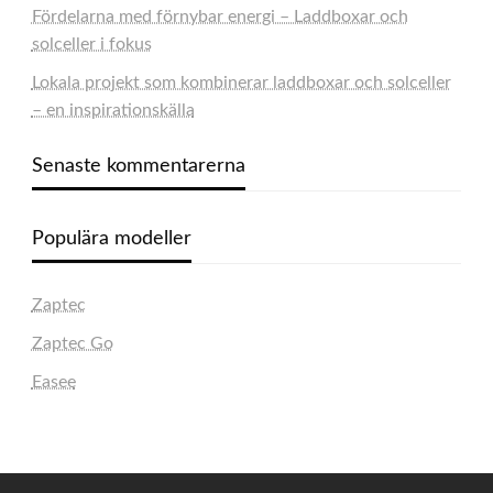
Fördelarna med förnybar energi – Laddboxar och
solceller i fokus
Lokala projekt som kombinerar laddboxar och solceller
– en inspirationskälla
Senaste kommentarerna
Populära modeller
Zaptec
Zaptec Go
Easee